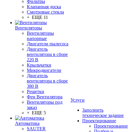
Фильтры
Клапанная доска
Смотровые стекла
+ ЕЩЕ 11
Вентиляторы
Вентиляторы
напорные
Двигатели пылесоса
Двигатель
вентилятора в сборе
220 В
Крыльчатки
Микродвигатели
Двигатель
вентилятора в сборе
380 В
Решетки
Фен Вентилятора
Услуги
Вентиляторы под
заказ
Заполнить
+ ЕЩЕ 5
техническое задание
Проектирование
Автоматика
Проектирование
SAUTER
Подбор и