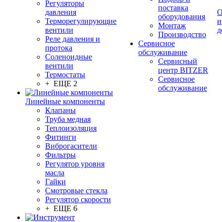
Регуляторы
поставка
давления
О
оборудования
Терморегулирующие
и
Монтаж
вентили
д
Производство
Реле давления и
Сервисное
протока
обслуживание
Соленоидные
Сервисный
вентили
центр BITZER
Термостаты
Сервисное
+ ЕЩЕ 2
обслуживание
Линейные компоненты
Клапаны
Труба медная
Теплоизоляция
Фитинги
Виброгасители
Фильтры
Регулятор уровня
масла
Гайки
Смотровые стекла
Регулятор скорости
+ ЕЩЕ 6