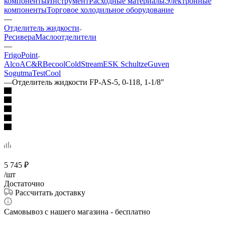
компоненты
Инструмент
Расходные материалы
Электронные
компоненты
Торговое холодильное оборудование
—
Отделитель жидкости
Ресивера
Маслоотделители
—
FrigoPoint
Alco
AС&R
Becool
ColdStream
ESK Schultze
Guven
Sogutma
TestCool
—
Отделитель жидкости FP-AS-5, 0-118, 1-1/8"
5 745
₽
/шт
Достаточно
Рассчитать доставку
Самовывоз с нашего магазина - бесплатно