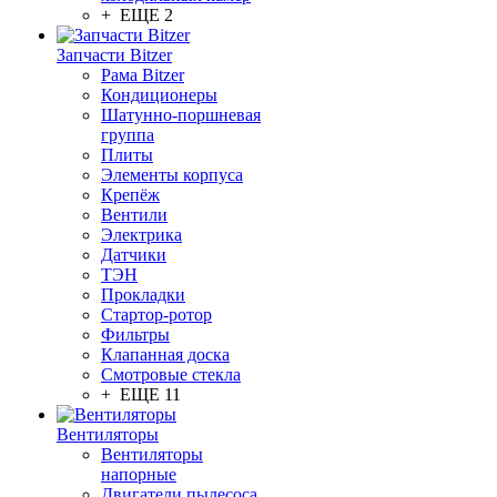
+ ЕЩЕ 2
Запчасти Bitzer
Рама Bitzer
Кондиционеры
Шатунно-поршневая
группа
Плиты
Элементы корпуса
Крепёж
Вентили
Электрика
Датчики
ТЭН
Прокладки
Стартор-ротор
Фильтры
Клапанная доска
Смотровые стекла
+ ЕЩЕ 11
Вентиляторы
Вентиляторы
напорные
Двигатели пылесоса