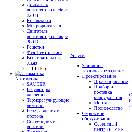
Двигатель
вентилятора в сборе
220 В
Крыльчатки
Микродвигатели
Двигатель
вентилятора в сборе
380 В
Решетки
Фен Вентилятора
Услуги
Вентиляторы под
заказ
Заполнить
+ ЕЩЕ 5
техническое задание
Проектирование
Автоматика
Проектирование
SAUTER
Подбор и
Регуляторы
поставка
давления
О
оборудования
Терморегулирующие
и
Монтаж
вентили
д
Производство
Реле давления и
Сервисное
протока
обслуживание
Соленоидные
Сервисный
вентили
центр BITZER
Термостаты