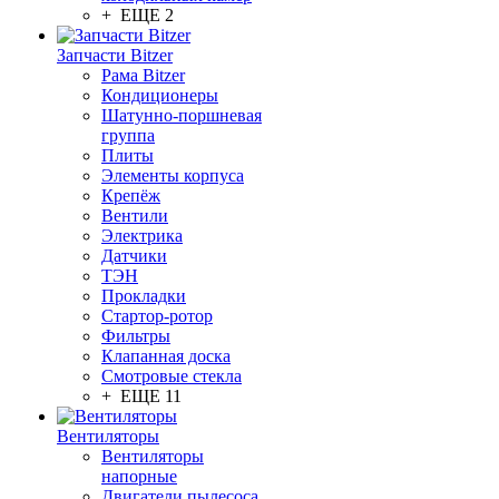
+ ЕЩЕ 2
Запчасти Bitzer
Рама Bitzer
Кондиционеры
Шатунно-поршневая
группа
Плиты
Элементы корпуса
Крепёж
Вентили
Электрика
Датчики
ТЭН
Прокладки
Стартор-ротор
Фильтры
Клапанная доска
Смотровые стекла
+ ЕЩЕ 11
Вентиляторы
Вентиляторы
напорные
Двигатели пылесоса