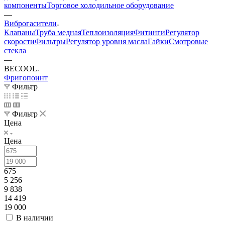
компоненты
Торговое холодильное оборудование
—
Виброгасители
Клапаны
Труба медная
Теплоизоляция
Фитинги
Регулятор
скорости
Фильтры
Регулятор уровня масла
Гайки
Смотровые
стекла
—
BECOOL
Фригопоинт
Фильтр
Фильтр
Цена
Цена
675
5 256
9 838
14 419
19 000
В наличии