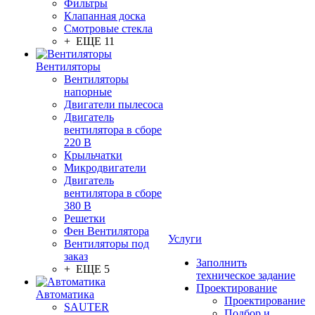
Фильтры
Клапанная доска
Смотровые стекла
+ ЕЩЕ 11
Вентиляторы
Вентиляторы
напорные
Двигатели пылесоса
Двигатель
вентилятора в сборе
220 В
Крыльчатки
Микродвигатели
Двигатель
вентилятора в сборе
380 В
Решетки
Фен Вентилятора
Услуги
Вентиляторы под
заказ
Заполнить
+ ЕЩЕ 5
техническое задание
Проектирование
Автоматика
Проектирование
SAUTER
Подбор и