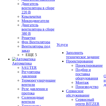
Двигатель
вентилятора в сборе
220 В
Крыльчатки
Микродвигатели
Двигатель
вентилятора в сборе
380 В
Решетки
Фен Вентилятора
Услуги
Вентиляторы под
заказ
Заполнить
+ ЕЩЕ 5
техническое задание
Проектирование
Автоматика
Проектирование
SAUTER
Подбор и
Регуляторы
поставка
давления
О
оборудования
Терморегулирующие
и
Монтаж
вентили
д
Производство
Реле давления и
Сервисное
протока
обслуживание
Соленоидные
Сервисный
вентили
центр BITZER
Термостаты