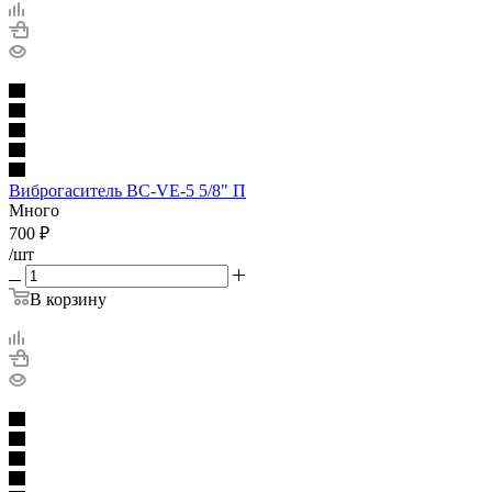
Виброгаситель BC-VE-5 5/8" П
Много
700
₽
/шт
В корзину