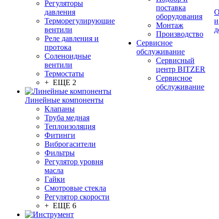
Регуляторы
поставка
давления
О
оборудования
Терморегулирующие
и
Монтаж
вентили
д
Производство
Реле давления и
Сервисное
протока
обслуживание
Соленоидные
Сервисный
вентили
центр BITZER
Термостаты
Сервисное
+ ЕЩЕ 2
обслуживание
Линейные компоненты
Клапаны
Труба медная
Теплоизоляция
Фитинги
Виброгасители
Фильтры
Регулятор уровня
масла
Гайки
Смотровые стекла
Регулятор скорости
+ ЕЩЕ 6