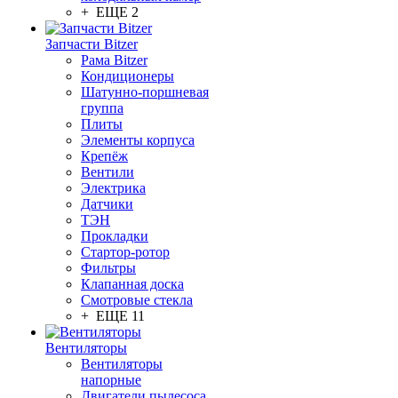
+ ЕЩЕ 2
Запчасти Bitzer
Рама Bitzer
Кондиционеры
Шатунно-поршневая
группа
Плиты
Элементы корпуса
Крепёж
Вентили
Электрика
Датчики
ТЭН
Прокладки
Стартор-ротор
Фильтры
Клапанная доска
Смотровые стекла
+ ЕЩЕ 11
Вентиляторы
Вентиляторы
напорные
Двигатели пылесоса