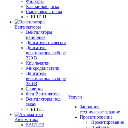
Фильтры
Клапанная доска
Смотровые стекла
+ ЕЩЕ 11
Вентиляторы
Вентиляторы
напорные
Двигатели пылесоса
Двигатель
вентилятора в сборе
220 В
Крыльчатки
Микродвигатели
Двигатель
вентилятора в сборе
380 В
Решетки
Фен Вентилятора
Услуги
Вентиляторы под
заказ
Заполнить
+ ЕЩЕ 5
техническое задание
Проектирование
Автоматика
Проектирование
SAUTER
Подбор и