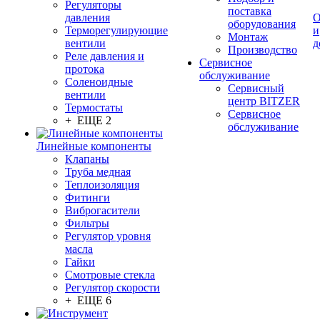
Регуляторы
поставка
давления
О
оборудования
Терморегулирующие
и
Монтаж
вентили
д
Производство
Реле давления и
Сервисное
протока
обслуживание
Соленоидные
Сервисный
вентили
центр BITZER
Термостаты
Сервисное
+ ЕЩЕ 2
обслуживание
Линейные компоненты
Клапаны
Труба медная
Теплоизоляция
Фитинги
Виброгасители
Фильтры
Регулятор уровня
масла
Гайки
Смотровые стекла
Регулятор скорости
+ ЕЩЕ 6