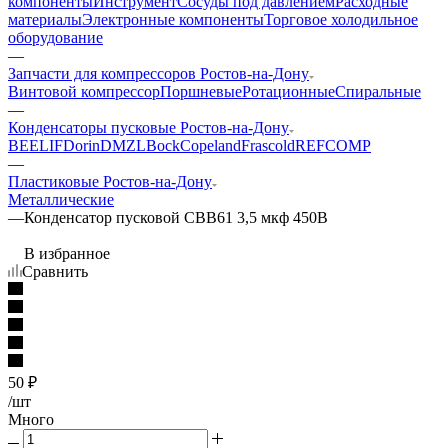
компоненты
Инструмент
Сосуды под давлением
Расходные
материалы
Электронные компоненты
Торговое холодильное
оборудование
—
Запчасти для компрессоров Ростов-на-Дону
Винтовой компрессор
Поршневые
Ротационные
Спиральные
—
Конденсаторы пусковые Ростов-на-Дону
BEELIF
Dorin
DMZL
Bock
Copeland
Frascold
REFCOMP
—
Пластиковые Ростов-на-Дону
Металлические
—
Конденсатор пусковой СВВ61 3,5 мкф 450В
В избранное
Сравнить
50
₽
/шт
Много