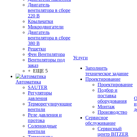
Двигатель
вентилятора в сборе
220 В
Крыльчатки
Микродвигатели
Двигатель
вентилятора в сборе
380 В
Решетки
Фен Вентилятора
Услуги
Вентиляторы под
заказ
Заполнить
+ ЕЩЕ 5
техническое задание
Проектирование
Автоматика
Проектирование
SAUTER
Подбор и
Регуляторы
поставка
давления
О
оборудования
Терморегулирующие
и
Монтаж
вентили
д
Производство
Реле давления и
Сервисное
протока
обслуживание
Соленоидные
Сервисный
вентили
центр BITZER
Термостаты