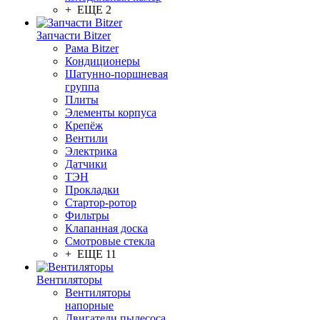
+ ЕЩЕ 2
Запчасти Bitzer
Рама Bitzer
Кондиционеры
Шатунно-поршневая
группа
Плиты
Элементы корпуса
Крепёж
Вентили
Электрика
Датчики
ТЭН
Прокладки
Стартор-ротор
Фильтры
Клапанная доска
Смотровые стекла
+ ЕЩЕ 11
Вентиляторы
Вентиляторы
напорные
Двигатели пылесоса