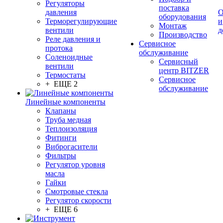
Регуляторы
поставка
давления
О
оборудования
Терморегулирующие
и
Монтаж
вентили
д
Производство
Реле давления и
Сервисное
протока
обслуживание
Соленоидные
Сервисный
вентили
центр BITZER
Термостаты
Сервисное
+ ЕЩЕ 2
обслуживание
Линейные компоненты
Клапаны
Труба медная
Теплоизоляция
Фитинги
Виброгасители
Фильтры
Регулятор уровня
масла
Гайки
Смотровые стекла
Регулятор скорости
+ ЕЩЕ 6