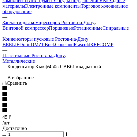
компоненты
Инструмент
Сосуды под давлением
Расходные
материалы
Электронные компоненты
Торговое холодильное
оборудование
—
Запчасти для компрессоров Ростов-на-Дону
Винтовой компрессор
Поршневые
Ротационные
Спиральные
—
Конденсаторы пусковые Ростов-на-Дону
BEELIF
Dorin
DMZL
Bock
Copeland
Frascold
REFCOMP
—
Пластиковые Ростов-на-Дону
Металлические
—
Конденсатор 3 мкф/450в CBB61 квадратный
В избранное
Сравнить
45
₽
/шт
Достаточно