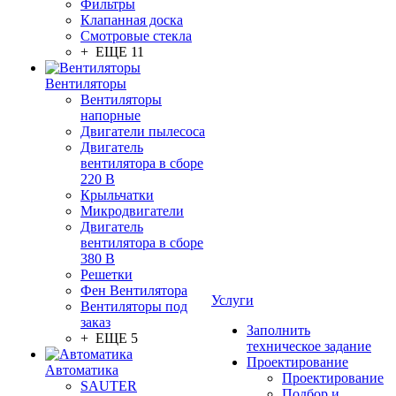
Фильтры
Клапанная доска
Смотровые стекла
+ ЕЩЕ 11
Вентиляторы
Вентиляторы
напорные
Двигатели пылесоса
Двигатель
вентилятора в сборе
220 В
Крыльчатки
Микродвигатели
Двигатель
вентилятора в сборе
380 В
Решетки
Фен Вентилятора
Услуги
Вентиляторы под
заказ
Заполнить
+ ЕЩЕ 5
техническое задание
Проектирование
Автоматика
Проектирование
SAUTER
Подбор и