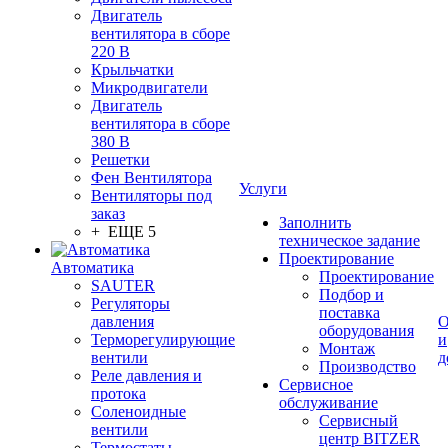
Двигатель
вентилятора в сборе
220 В
Крыльчатки
Микродвигатели
Двигатель
вентилятора в сборе
380 В
Решетки
Фен Вентилятора
Услуги
Вентиляторы под
заказ
Заполнить
+ ЕЩЕ 5
техническое задание
Проектирование
Автоматика
Проектирование
SAUTER
Подбор и
Регуляторы
поставка
давления
О
оборудования
Терморегулирующие
и
Монтаж
вентили
д
Производство
Реле давления и
Сервисное
протока
обслуживание
Соленоидные
Сервисный
вентили
центр BITZER
Термостаты