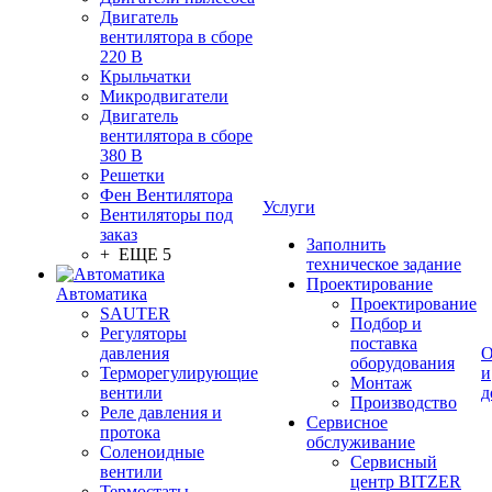
Двигатель
вентилятора в сборе
220 В
Крыльчатки
Микродвигатели
Двигатель
вентилятора в сборе
380 В
Решетки
Фен Вентилятора
Услуги
Вентиляторы под
заказ
Заполнить
+ ЕЩЕ 5
техническое задание
Проектирование
Автоматика
Проектирование
SAUTER
Подбор и
Регуляторы
поставка
давления
О
оборудования
Терморегулирующие
и
Монтаж
вентили
д
Производство
Реле давления и
Сервисное
протока
обслуживание
Соленоидные
Сервисный
вентили
центр BITZER
Термостаты