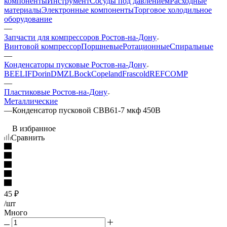
компоненты
Инструмент
Сосуды под давлением
Расходные
материалы
Электронные компоненты
Торговое холодильное
оборудование
—
Запчасти для компрессоров Ростов-на-Дону
Винтовой компрессор
Поршневые
Ротационные
Спиральные
—
Конденсаторы пусковые Ростов-на-Дону
BEELIF
Dorin
DMZL
Bock
Copeland
Frascold
REFCOMP
—
Пластиковые Ростов-на-Дону
Металлические
—
Конденсатор пусковой СВВ61-7 мкф 450В
В избранное
Сравнить
45
₽
/шт
Много