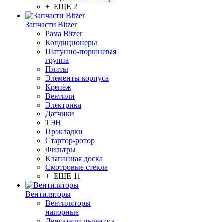
+ ЕЩЕ 2
Запчасти Bitzer
Рама Bitzer
Кондиционеры
Шатунно-поршневая
группа
Плиты
Элементы корпуса
Крепёж
Вентили
Электрика
Датчики
ТЭН
Прокладки
Стартор-ротор
Фильтры
Клапанная доска
Смотровые стекла
+ ЕЩЕ 11
Вентиляторы
Вентиляторы
напорные
Двигатели пылесоса