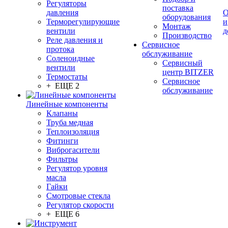
Регуляторы
поставка
давления
О
оборудования
Терморегулирующие
и
Монтаж
вентили
д
Производство
Реле давления и
Сервисное
протока
обслуживание
Соленоидные
Сервисный
вентили
центр BITZER
Термостаты
Сервисное
+ ЕЩЕ 2
обслуживание
Линейные компоненты
Клапаны
Труба медная
Теплоизоляция
Фитинги
Виброгасители
Фильтры
Регулятор уровня
масла
Гайки
Смотровые стекла
Регулятор скорости
+ ЕЩЕ 6