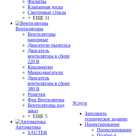
Фильтры
Клапанная доска
Смотровые стекла
+ ЕЩЕ 11
Вентиляторы
Вентиляторы
напорные
Двигатели пылесоса
Двигатель
вентилятора в сборе
220 В
Крыльчатки
Микродвигатели
Двигатель
вентилятора в сборе
380 В
Решетки
Фен Вентилятора
Услуги
Вентиляторы под
заказ
Заполнить
+ ЕЩЕ 5
техническое задание
Проектирование
Автоматика
Проектирование
SAUTER
Подбор и