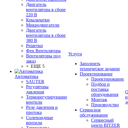
Двигатель
вентилятора в сборе
220 В
Крыльчатки
Микродвигатели
Двигатель
вентилятора в сборе
380 В
Решетки
Фен Вентилятора
Услуги
Вентиляторы под
заказ
Заполнить
+ ЕЩЕ 5
техническое задание
Проектирование
Автоматика
Проектирование
SAUTER
Подбор и
Регуляторы
поставка
давления
О
оборудования
Терморегулирующие
и
Монтаж
вентили
д
Производство
Реле давления и
Сервисное
протока
обслуживание
Соленоидные
Сервисный
вентили
центр BITZER
Термостаты