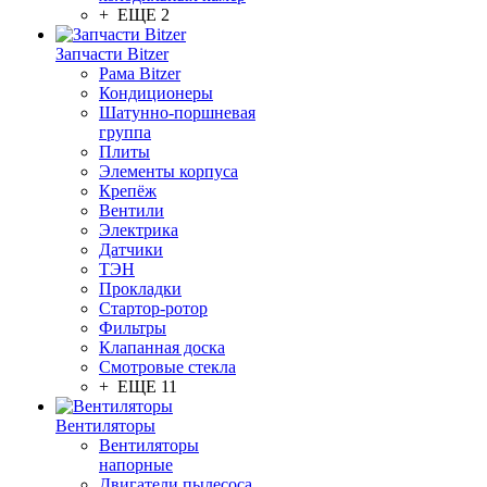
+ ЕЩЕ 2
Запчасти Bitzer
Рама Bitzer
Кондиционеры
Шатунно-поршневая
группа
Плиты
Элементы корпуса
Крепёж
Вентили
Электрика
Датчики
ТЭН
Прокладки
Стартор-ротор
Фильтры
Клапанная доска
Смотровые стекла
+ ЕЩЕ 11
Вентиляторы
Вентиляторы
напорные
Двигатели пылесоса