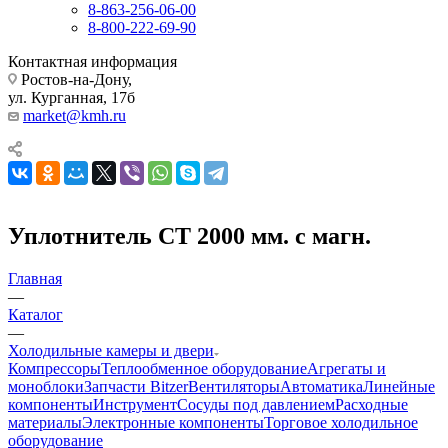
8-863-256-06-00
8-800-222-69-90
Контактная информация
Ростов-на-Дону,
ул. Курганная, 17б
market@kmh.ru
Уплотнитель СТ 2000 мм. с магн.
Главная
—
Каталог
—
Холодильные камеры и двери
Компрессоры
Теплообменное оборудование
Агрегаты и
моноблоки
Запчасти Bitzer
Вентиляторы
Автоматика
Линейные
компоненты
Инструмент
Сосуды под давлением
Расходные
материалы
Электронные компоненты
Торговое холодильное
оборудование