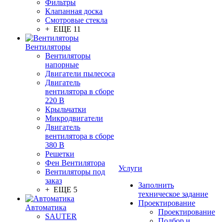
Фильтры
Клапанная доска
Смотровые стекла
+ ЕЩЕ 11
Вентиляторы
Вентиляторы
напорные
Двигатели пылесоса
Двигатель
вентилятора в сборе
220 В
Крыльчатки
Микродвигатели
Двигатель
вентилятора в сборе
380 В
Решетки
Фен Вентилятора
Услуги
Вентиляторы под
заказ
Заполнить
+ ЕЩЕ 5
техническое задание
Проектирование
Автоматика
Проектирование
SAUTER
Подбор и