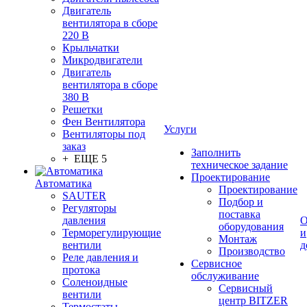
Двигатель
вентилятора в сборе
220 В
Крыльчатки
Микродвигатели
Двигатель
вентилятора в сборе
380 В
Решетки
Фен Вентилятора
Услуги
Вентиляторы под
заказ
Заполнить
+ ЕЩЕ 5
техническое задание
Проектирование
Автоматика
Проектирование
SAUTER
Подбор и
Регуляторы
поставка
давления
О
оборудования
Терморегулирующие
и
Монтаж
вентили
д
Производство
Реле давления и
Сервисное
протока
обслуживание
Соленоидные
Сервисный
вентили
центр BITZER
Термостаты