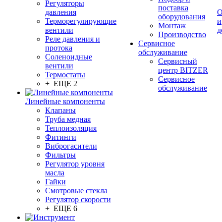
Регуляторы
поставка
давления
О
оборудования
Терморегулирующие
и
Монтаж
вентили
д
Производство
Реле давления и
Сервисное
протока
обслуживание
Соленоидные
Сервисный
вентили
центр BITZER
Термостаты
Сервисное
+ ЕЩЕ 2
обслуживание
Линейные компоненты
Клапаны
Труба медная
Теплоизоляция
Фитинги
Виброгасители
Фильтры
Регулятор уровня
масла
Гайки
Смотровые стекла
Регулятор скорости
+ ЕЩЕ 6