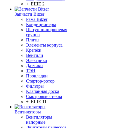
+ ЕЩЕ 2
Запчасти Bitzer
Рама Bitzer
Кондиционеры
Шатунно-поршневая
группа
Плиты
Элементы корпуса
Крепёж
Вентили
Электрика
Датчики
ТЭН
Прокладки
Стартор-ротор
Фильтры
Клапанная доска
Смотровые стекла
+ ЕЩЕ 11
Вентиляторы
Вентиляторы
напорные
Двигатели пылесоса