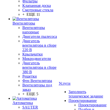
Фильтры
Клапанная доска
Смотровые стекла
+ ЕЩЕ 11
Вентиляторы
Вентиляторы
напорные
Двигатели пылесоса
Двигатель
вентилятора в сборе
220 В
Крыльчатки
Микродвигатели
Двигатель
вентилятора в сборе
380 В
Решетки
Фен Вентилятора
Услуги
Вентиляторы под
заказ
Заполнить
+ ЕЩЕ 5
техническое задание
Проектирование
Автоматика
Проектирование
SAUTER
Подбор и