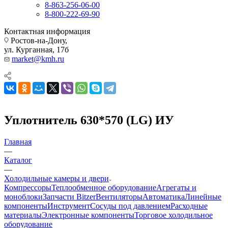
8-863-256-06-00
8-800-222-69-90
Контактная информация
Ростов-на-Дону,
ул. Курганная, 17б
market@kmh.ru
Уплотнитель 630*570 (LG) ИУ
Главная
—
Каталог
—
Холодильные камеры и двери
Компрессоры
Теплообменное оборудование
Агрегаты и
моноблоки
Запчасти Bitzer
Вентиляторы
Автоматика
Линейные
компоненты
Инструмент
Сосуды под давлением
Расходные
материалы
Электронные компоненты
Торговое холодильное
оборудование